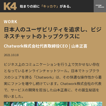
始まりの前に
「キッカケ」
がある。
WORK
日本人のユーザビリティを追求し、ビジ
ネスチャットのトップクラスに
Chatwork株式会社代表取締役CEO | 山本正喜
2021.10.18
ビジネス上のコミュニケーションを行う上で欠かせない存在
となっているオンラインチャットツール。日本で
トップクラ
スのシェア
を誇る
「Chatwork」
は、その快適な操作性から着
実にファンを増やし続けています。Chatwork株式会社の代表
で、
サービス
の開発を担当した山本正喜に、その誕生秘話を
伺いました。