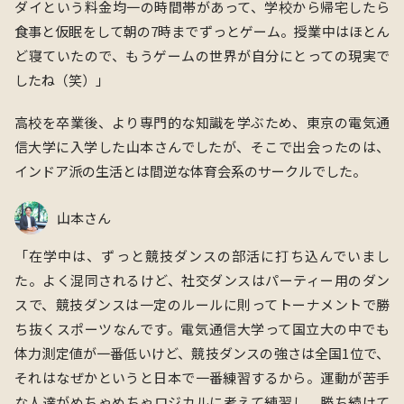
ダイという料金均一の時間帯があって、学校から帰宅したら
食事と仮眠をして朝の7時までずっとゲーム。授業中はほとん
ど寝ていたので、もうゲームの世界が自分にとっての
現実で
したね（笑）
」
高校を卒業後、より専門的な知識を学ぶため、東京の電気通
信大学に入学した山本さんでしたが、そこで出会ったのは、
インドア派の生活とは間逆な体育会系のサーク
ルでした。
山本さん
「在学中は、ずっと競技ダンスの部活に打ち込んでいまし
た。よく混同されるけど、社交ダンスはパーティー用のダン
スで、競技ダンスは一定のルールに則ってトーナメントで勝
ち抜くスポーツなんです。電気通信大学って国立大の中でも
体力測定値が一番低いけど、競技ダンスの強さは全国1位で、
それはなぜかというと日本で一番練習するから。運動が苦手
な人達がめちゃめちゃロジカルに考えて練習し、勝ち続けて