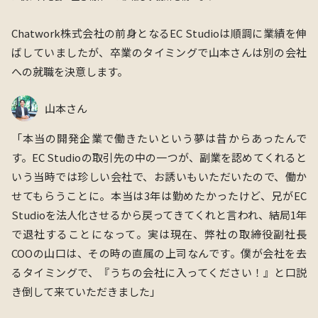
Chatwork株式会社
の前身となるEC Studioは順調に業績を伸
ばしていましたが、卒業のタイミングで山本さんは別の会社
への就職を決意します。
山本さん
「本当の開発企業で働きたいという夢は昔からあったんで
す。EC Studioの取引先の中の一つが、副業を認めてくれると
いう当時では珍しい会社で、お誘いもいただいたので、働か
せてもらうことに。本当は3年は勤めたかったけど、兄がEC
Studioを法人化させるから戻ってきてくれと言われ、結局1年
で退社することになって。実は現在
、弊社の取締役副社長
COOの山口は、
その時の直属の上司なんです。僕が会社を去
るタイミングで、『うちの会社に入ってください！』と
口説
き倒して来ていただきました
」