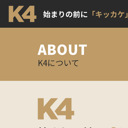
始まりの前に
「キッカケ
ABOUT
K4について