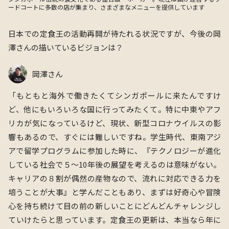
ードコートに多数の店が集まり、さまざまなメニューを提供しています
日本での定食王の活動再開が待たれる状況ですが、今後の岡
澤さんの描いているビジョンは？
岡澤さん
「もともと海外で働きたくてシンガポールに来たんですけ
ど、他にもいろいろな国に行ってみたくて。特に
中東やアフ
リカ
が気になっているけど、現状、新型コロナウイルスの影
響もあるので、すぐには難しいですね。学生時代、東南アジ
アで留学プログラムに参加した時に、『テクノロジーが進化
している社会で５〜10年後の展望を考えるのは意味がない。
キャリアの８割が偶然の産物なので、
流れに対応できる力を
培う
ことが大事』と学んだこともあり、まずは好奇心や冒険
心を持ち続けて目の前の新しいことにどんどんチャレンジし
ていけたらと思っています。定食王の更新は、本当なら年に