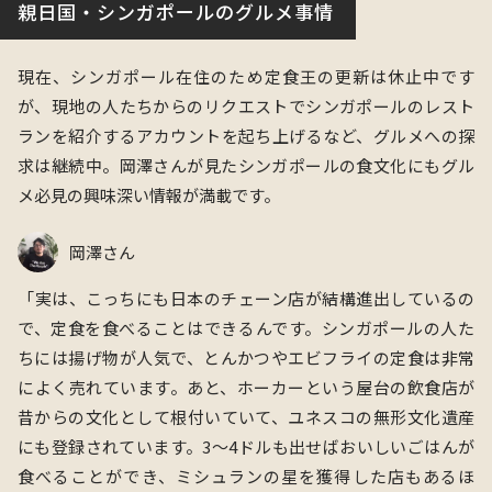
親日国・シンガポールのグルメ事情
現在、シンガポール在住のため定食王の更新は休止中です
が、現地の人たちからのリクエストで
シンガポールのレスト
ランを
紹介するアカウントを起ち上げるなど、グルメへの探
求は継続中。岡澤さんが見たシンガポールの食文化にもグル
メ必見の興味深い情報が満載です。
岡澤さん
「実は、こっちにも日本のチェーン店が結構進出しているの
で、定食を食べることはできるんです。シンガポールの人た
ちには揚げ物が人気で、とんかつやエビフライの定食は非常
によく売れています。あと、ホーカーという屋台の飲食店が
昔からの文化として根付いていて、ユネスコの無形文化遺産
にも登録されています。
3〜4ドル
も出せばおいしいごはんが
食べることができ、ミシュランの星を獲得した店もあるほ