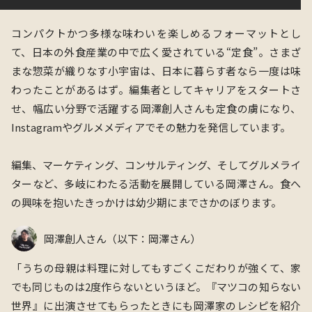
コンパクトかつ多様な味わいを楽しめるフォーマットとし
て、日本の外食産業の中で広く愛されている“定食”。さまざ
まな惣菜が織りなす小宇宙は、日本に暮らす者なら一度は味
わったことがあるはず。編集者としてキャリアをスタートさ
せ、幅広い分野で活躍する岡澤創人さんも定食の虜になり、
Instagramやグルメメディアでその魅力を発信しています。
編集、マーケティング、コンサルティング、そしてグルメライ
ターなど、多岐にわたる活動を展開している岡澤さん。食へ
の興味を抱いたきっかけは幼少期にまでさかのぼります。
岡澤創人さん（以下：岡澤さん）
「うちの母親
は
料理に対してもすごくこだわりが強くて、家
でも同じものは2度
作らない
というほど。『マツコの知らない
世界』に出演させてもらったときにも岡澤家のレシピを紹介