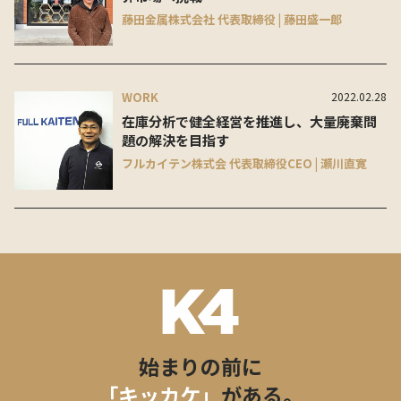
藤田金属株式会社 代表取締役 | 藤田盛一郎
WORK
2022.02.28
在庫分析で健全経営を推進し、大量廃棄問
題の解決を目指す
フルカイテン株式会 代表取締役CEO | 瀬川直寛
始まりの前に
「キッカケ」
がある。