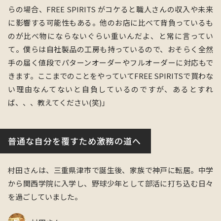
らの場合、
FREE SPIRITS がコケると職人さんの収入や未来
に影響する可能性もある。
他のお店に比べて背負っているも
のが比べ物にならないぐらい重いんだよ、と常に言ってい
て。僕らは自社製品の工房も持っているので、おそらく
全然
手の届く値段でパターンオーダー
やフルオーダーに対応もで
きます。ここまでのことをやっていてFREE SPIRITSで買わな
い理由なんてないと自負しているのですが、
あるとすれ
ば、、、教えてください(笑)
」
普通な自分を覆すため激務の道へ
村田さんは、三重県津市で誕生後、
家族で神戸に転居。
中学
から関西学院に入学し、野球少年として部活に打ち込む日々
を過ごしていました。