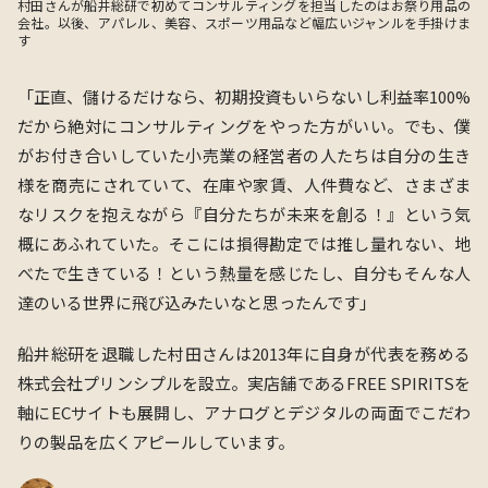
村田さんが船井総研で初めてコンサルティングを担当したのはお祭り用品の
会社。以後、アパレル、美容、スポーツ用品など幅広いジャンルを手掛けま
す
「正直、儲けるだけなら、初期投資もいらないし利益率100%
だから絶対にコンサルティングをやった方がいい。でも、僕
がお付き合いしていた小売業の経営者の人たちは自分の生き
様を商売にされていて、
在庫や家賃、人件費
など、さまざま
なリスクを抱えながら『自分たちが
未来を創る
！』という気
概にあふれていた。そこには損得勘定では推し量れない、地
べたで生きている！という熱量を感じたし、自分もそんな人
達のいる世界に飛び込みたいなと思ったんです」
船井総研を退職した村田さんは2013年に自身が代表を務める
株式会社プリンシプルを設立。実店舗であるFREE SPIRITSを
軸にECサイトも展開し、アナログとデジタルの両面でこだわ
りの製品を広くアピールしています。