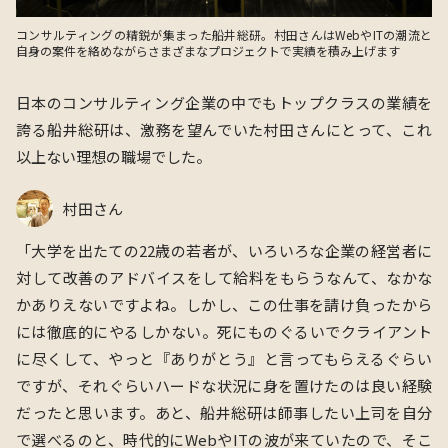
コンサルティングの精鋭が集まった船井総研。村田さんはWebやITの潮流と
自身の案件を絡めながらさまざまなプロジェクトで実績を積み上げます
日本のコンサルティング企業の中でもトップクラスの業績を
誇る船井総研は、激務を望んでいた村田さんにとって、これ
以上ない理想の職場でした。
村田さん
「大学を出たての22歳の若者が、
いろいろな企業の経営者に
対して
改善のアドバイスをして給料をもらうなんて、なかな
かありえないですよね。しかし、この仕事を請け負ったから
には徹底的にやるしかない。死にものぐるいでクライアント
に尽くして、やっと『ありがとう』と言ってもらえるぐらい
ですが、それぐらいハードな状況に身を置けたのは良い経験
だったと思います。あと、船井総研は師事したい上司を自分
で選べるのと、時代的にWebやITの波が来ていたので、そこ