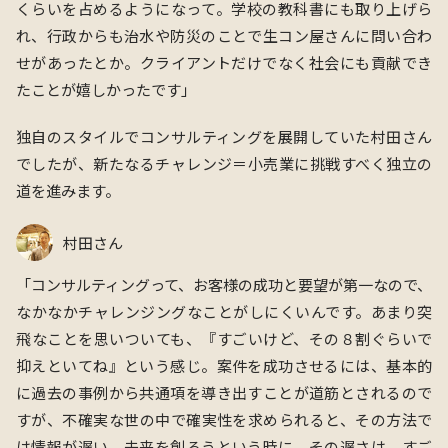
くらいを
占めるようになって。学校の教科書にも取り上げら
れ、行政からも治水や防災のことで生コン屋さんに問い合わ
せがあったとか。クライアントだけでなく社会にも貢献でき
たことが嬉しかったです」
独自のスタイルでコンサルティングを展開していた村田さん
でしたが、新たなるチャレンジ＝小売業に挑戦すべく独立の
道を進みます。
村田さん
「コンサルティングって、
お客様の成功と要望が第一
なので、
なかなかチャレンジングなことがしにくいんです。あまり突
飛なことを思いついても、『すごいけど、その８割ぐらいで
抑えといてね』という感じ。案件を成功させるには、基本的
に過去の事例から共通項を導き出すことが道筋とされるので
すが、不確実な世の中で確実性を求められると、その方法で
は情報が遅い。
未来を創ろう
という時に、その遅さは、すご