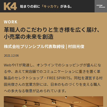
始まりの前に
「キッカケ」
がある。
WORK
革職人のこだわりと生き様を広く届け、
小売業の未来を創造
株式会社プリンシプル代表取締役 | 村田光俊
2021.12.06
WebやITが発達し、オンラインでのショッピングが盛んにな
る中、あえて実店舗でのコミュニケーションに重きを置く革
製品のセレクトショップ・FREE SPIRITS。同社を運営する村
田光俊さんの営業方針には、日本のものづくりを支える職人
への多大なる敬意が込められています。