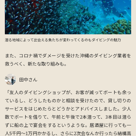
潜る地域によって出会える魚たちが変わってくるのもダイビングの魅力
また、コロナ禍でダメージを受けた沖縄のダイビング業者を
救うべく、新たな取り組みも。
田中さん
「
友⼈のダイビングショップが、お客が減ってボートも余っ
ているし、どうしたものかと相談を受けたので、貸し切りの
サービスをはじめたらとどうかとアドバイスしました。少⼈
数でボートを借りて、午前と午後で2本潜って、3本⽬は潜ら
ずに船の上で宴会をするというような。居酒屋に⾏っても⼀
⼈5千円〜1万円かかるし、さらに2次会なんか⾏ったら結構⾼