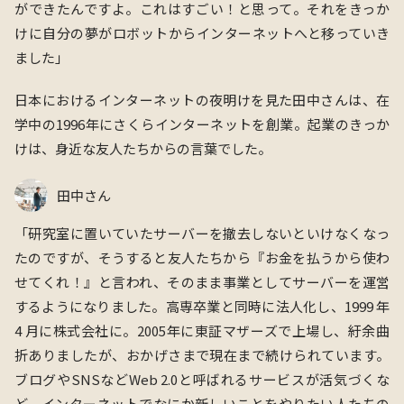
ができたんですよ。これはすごい！と思って。それをきっか
けに⾃分の夢がロボットからインターネットへと移っていき
ました
」
日本におけるインターネットの夜明けを見た田中さんは、在
学中の1996年にさくらインターネットを創業。起業のきっか
けは、身近な友人たちからの言葉でした。
田中さん
「
研究室に置いていたサーバーを撤去しないといけなくなっ
たのですが、そうすると友⼈たちから『お⾦を払うから使わ
せてくれ！』と⾔われ、そのまま事業としてサーバーを運営
するようになりました。⾼専卒業と同時に法⼈化し、1999 年
4 ⽉に株式会社に。2005年に東証マザーズで上場し、紆余曲
折ありましたが、おかげさまで現在まで続けられています。
ブログやSNSなどWeb 2.0と呼ばれるサービスが活気づくな
ど、インターネットでなにか新しいことをやりたい⼈たちの