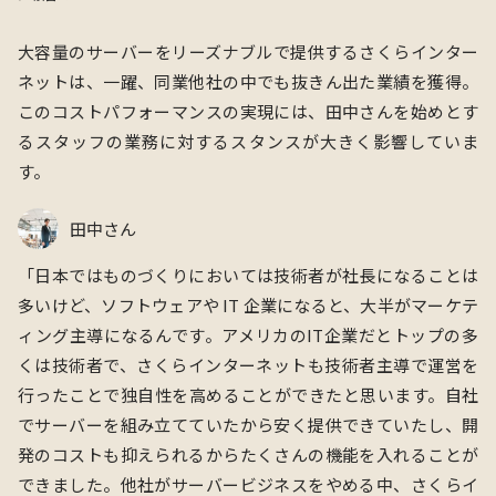
大容量のサーバーを
リーズナブルで
提供するさくらインター
ネットは、一躍、同業他社の中でも抜きん出た業績を獲得。
このコストパフォーマンスの実現には、田中さんを始めとす
るスタッフの業務に対するスタンスが大きく影響していま
す。
田中さん
「
⽇本ではものづくりにおいては技術者が社⻑になることは
多いけど、ソフトウェアや IT 企業になると、⼤半がマーケテ
ィング主導になるんです。アメリカのIT企業だとトップの多
くは技術者で、さくらインターネットも技術者主導で運営を
⾏ったことで独⾃性を⾼めることができたと思います。⾃社
でサーバーを組み⽴てていたから安く提供できていたし、開
発のコストも抑えられるからたくさんの機能を⼊れることが
できました。他社がサーバービジネスをやめる中、さくらイ