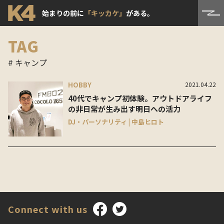
始まりの前に
「キッカケ」
がある。
TAG
# キャンプ
HOBBY
2021.04.22
40代でキャンプ初体験。アウトドアライフ
の非日常が生み出す明日への活力
DJ・パーソナリティ | 中島ヒロト
Connect with us