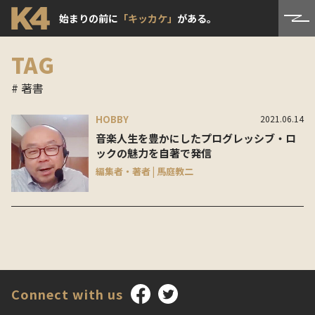
始まりの前に
「キッカケ」
がある。
TAG
# 著書
HOBBY
2021.06.14
音楽人生を豊かにしたプログレッシブ・ロ
ックの魅力を自著で発信
編集者・著者 | 馬庭教二
Connect with us